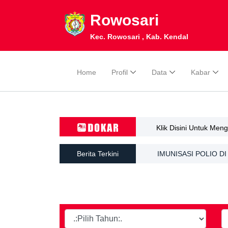
Rowosari
Kec. Rowosari , Kab. Kendal
Home
Profil
Data
Kabar
Klik Disini Untuk Men
Berita Terkini
IMUNISASI POLIO 