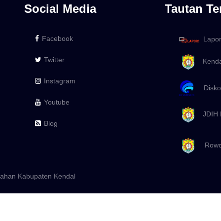
Social Media
Tautan Te
Facebook
Lapo
Twitter
Kenda
Instagram
Diskom
Youtube
JDIH 
Blog
Rowos
urahan Kabupaten Kendal