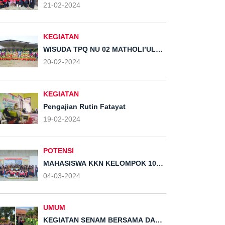
GAJAHOYO, DESA ROWOSARI
21-02-2024
KEGIATAN
WISUDA TPQ NU 02 MATHOLI’UL
FALAH DESA ROWOSARI
20-02-2024
KEGIATAN
Pengajian Rutin Fatayat
19-02-2024
POTENSI
MAHASISWA KKN KELOMPOK 108
UPGRIS GELAR GERAKAN
04-03-2024
PEMANFAATAN GEDEBOG PISANG
SEBAGAI MEDIA TANAM BUDIDAYA
SAYURAN BERSAMA PKK DESA
ROWOSARI
UMUM
KEGIATAN SENAM BERSAMA DAN