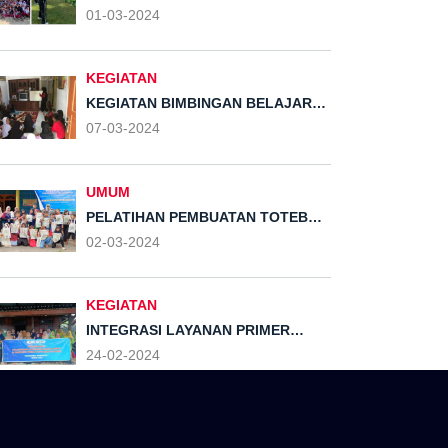
SADAR KEBERSIHAN TIM KKN
01-03-2024
UPGRIS BERSAMA DENGAN SD
NEGERI 01 & 02 DESA ROWOSARI
KEGIATAN
KEGIATAN BIMBINGAN BELAJAR
TIM KKN UPGRIS BERSAMA
07-03-2024
DENGAN SISWA-SISWI SEKOLAH
DASAR DI DESA ROWOSARI,
KENDAL
UMUM
PELATIHAN PEMBUATAN TOTEBAG
ECOPRINT TIM KKN UPGRIS
02-03-2024
BERSAMA ANAK-ANAK DESA
ROWOSARI
KEGIATAN
INTEGRASI LAYANAN PRIMER
POSYANDU
24-02-2024