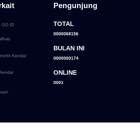
rkait
Pengunjung
TOTAL
r GO ID
0000068156
lKab
BULAN INI
info Kendal
0000000174
ONLINE
Kendal
0001
ari