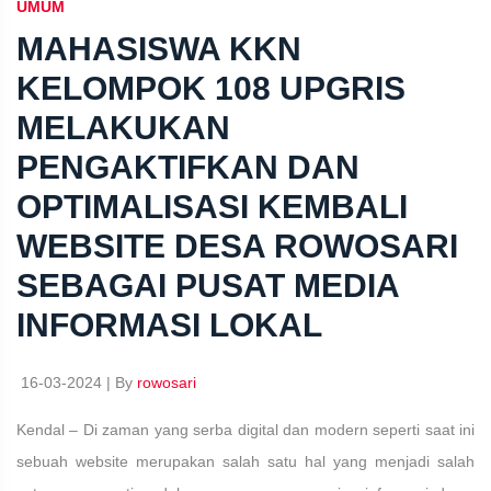
UMUM
MAHASISWA KKN
KELOMPOK 108 UPGRIS
MELAKUKAN
PENGAKTIFKAN DAN
OPTIMALISASI KEMBALI
WEBSITE DESA ROWOSARI
SEBAGAI PUSAT MEDIA
INFORMASI LOKAL
16-03-2024 | By
rowosari
Kendal – Di zaman yang serba digital dan modern seperti saat ini
sebuah website merupakan salah satu hal yang menjadi salah