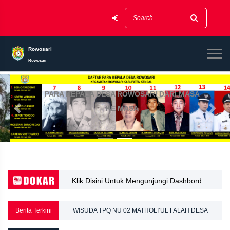
Rowosari
Rowosari
PARA KEPALA DESA ROWOSARI DARI MASA
KE MASA
Previous
Next
Klik Disini Untuk Mengunjungi Dashbord
WISUDA TPQ NU 02 MATHOLI’UL FALAH DESA
Dokar
ROWOSARI
Berita Terkini
MAHASISWA KKN KELOMPOK 108 UPGRIS