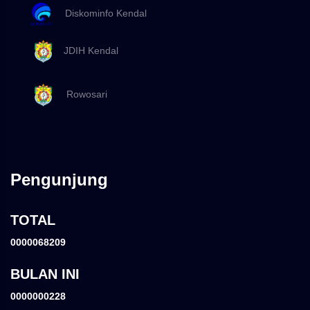
Diskominfo Kendal
JDIH Kendal
Rowosari
Pengunjung
TOTAL
0000068209
BULAN INI
0000000228