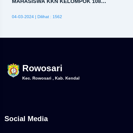
MAHASISWA KKN KELOMPOK 108
UPGRIS GELAR GERAKAN
PEMANFAATAN GEDEBOG PISANG
04-03-2024 | Dilihat : 1562
SEBAGAI MEDIA TANAM BUDIDAYA
SAYURAN BERSAMA PKK DESA
ROWOSARI
Rowosari
Kec. Rowosari , Kab. Kendal
Social Media