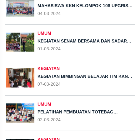
MAHASISWA KKN KELOMPOK 108 UPGRIS
GELAR GERAKAN PEMANFAATAN GEDEBOG
04-03-2024
PISANG SEBAGAI MEDIA TANAM BUDIDAYA
SAYURAN BERSAMA PKK DESA ROWOSARI
UMUM
KEGIATAN SENAM BERSAMA DAN SADAR
KEBERSIHAN TIM KKN UPGRIS BERSAMA
01-03-2024
DENGAN SD NEGERI 01 & 02 DESA
ROWOSARI
KEGIATAN
KEGIATAN BIMBINGAN BELAJAR TIM KKN
UPGRIS BERSAMA DENGAN SISWA-SISWI
07-03-2024
SEKOLAH DASAR DI DESA ROWOSARI,
KENDAL
UMUM
PELATIHAN PEMBUATAN TOTEBAG
ECOPRINT TIM KKN UPGRIS BERSAMA
02-03-2024
ANAK-ANAK DESA ROWOSARI
KEGIATAN