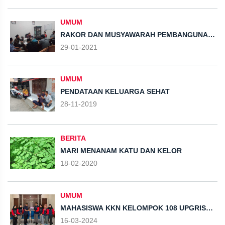
DI MASJID DAN MUSHOLA DI DESA
ROWOSARI
UMUM
RAKOR DAN MUSYAWARAH PEMBANGUNAN
YAYASAN AL BASYIROH
29-01-2021
UMUM
PENDATAAN KELUARGA SEHAT
28-11-2019
BERITA
MARI MENANAM KATU DAN KELOR
18-02-2020
UMUM
MAHASISWA KKN KELOMPOK 108 UPGRIS
MELAKUKAN PENGAKTIFKAN DAN
16-03-2024
OPTIMALISASI KEMBALI WEBSITE DESA