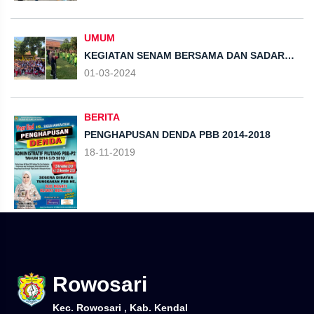
ROWOSARI SEBAGAI PUSAT MEDIA
INFORMASI LOKAL
UMUM
KEGIATAN SENAM BERSAMA DAN SADAR
KEBERSIHAN TIM KKN UPGRIS BERSAMA
01-03-2024
DENGAN SD NEGERI 01 & 02 DESA
ROWOSARI
BERITA
PENGHAPUSAN DENDA PBB 2014-2018
18-11-2019
Rowosari
Kec. Rowosari , Kab. Kendal