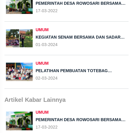
PEMERINTAH DESA ROWOSARI BERSAMA
TAGANA DINAS SOSIAL KABUPATEN KENDAL
17-03-2022
MELAKUKAN PENYEMPROTAN DISINFEKTAN
DI MASJID DAN MUSHOLA DI DESA
ROWOSARI
UMUM
KEGIATAN SENAM BERSAMA DAN SADAR
KEBERSIHAN TIM KKN UPGRIS BERSAMA
01-03-2024
DENGAN SD NEGERI 01 & 02 DESA
ROWOSARI
UMUM
PELATIHAN PEMBUATAN TOTEBAG
ECOPRINT TIM KKN UPGRIS BERSAMA
02-03-2024
ANAK-ANAK DESA ROWOSARI
Artikel Kabar Lainnya
UMUM
PEMERINTAH DESA ROWOSARI BERSAMA
TAGANA DINAS SOSIAL KABUPATEN KENDAL
17-03-2022
MELAKUKAN PENYEMPROTAN DISINFEKTAN