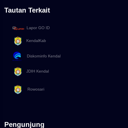
Tautan Terkait
Lapor GO ID
KendalKab
Diskominfo Kendal
JDIH Kendal
Rowosari
Pengunjung